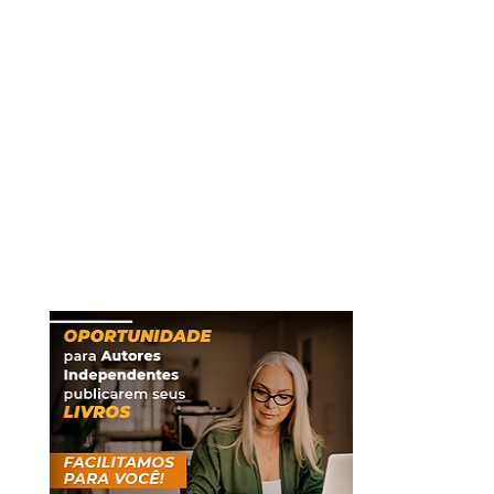
Agora, com a Cenário, os
autores têm a oportunidade de se
destacar com a autopublicação,
estreando ou mesmo publicando
novos títulos em alto estilo.
Dessa forma, conseguimos trazer
ao público muitos autores de
sucesso e revelando obras
preciosas para a literatura
brasileira.